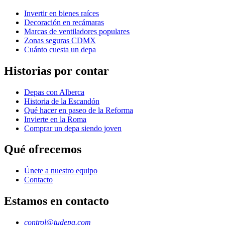
Invertir en bienes raíces
Decoración en recámaras
Marcas de ventiladores populares
Zonas seguras CDMX
Cuánto cuesta un depa
Historias por contar
Depas con Alberca
Historia de la Escandón
Qué hacer en paseo de la Reforma
Invierte en la Roma
Comprar un depa siendo joven
Qué ofrecemos
Únete a nuestro equipo
Contacto
Estamos en contacto
control@tudepa.com