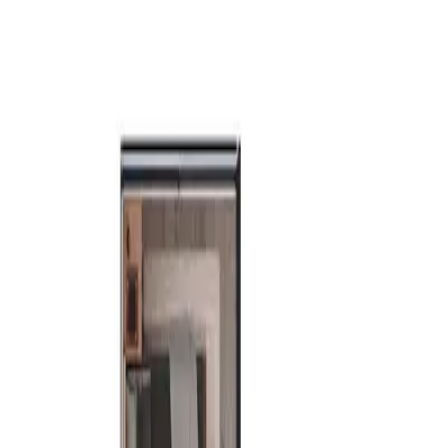
m² habitables
58.41 m²
Habitaciones
2
Baños
2