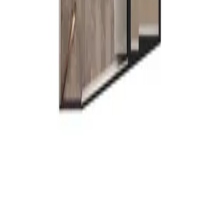
Tipo 2113
m² habitables
78.98 m²
Habitaciones
2
Baños
2