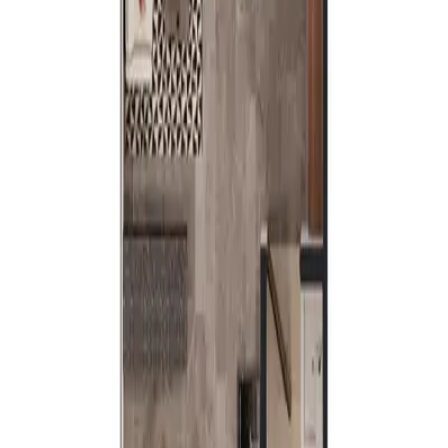
Tipo 07
m² habitables
34.38 m²
Habitaciones
1
Baños
1
Tipo 12
m² habitables
35.65 m²
Habitaciones
1
Baños
1