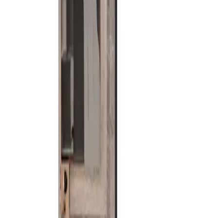
Terraza
5.93 m²
Tipo 03
m² habitables
32.12 m²
Habitaciones
1
Baños
1
Tipo 06
m² habitables
33.48 m²
Habitaciones
1