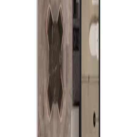
Tipo 1613
m² habitables
34.08 m²
Habitaciones
1
Baños
1
Tipo 1813
m² habitables
34.21 m²
Habitaciones
1
Baños
1