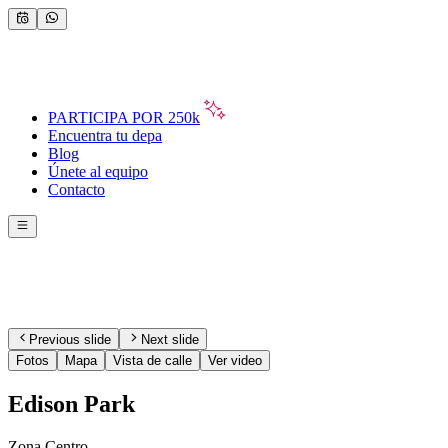
PARTICIPA POR 250k
Encuentra tu depa
Blog
Únete al equipo
Contacto
Previous slide
Next slide
Fotos
Mapa
Vista de calle
Ver video
Edison Park
Zona Centro