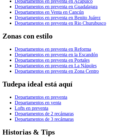
Departamentos en preventa en Acapulco
Departamentos en preventa en Guadalajara
Departamentos en Venta en Cancún
Departamentos en preventa en Benito Juárez
Departamentos en preventa en Rio Churubusco
Zonas con estilo
Departamentos en preventa en Reforma
Departamentos en preventa en la Escandón
Departamentos en preventa en Portales
Departamentos en preventa en La Nápoles
Departamentos en preventa en Zona Centro
Tudepa ideal está aquí
Departamentos en preventa
Departamentos en venta
Lofts en preventa
Departamentos de 2 recámaras
Departamentos de 3 recámaras
Historias & Tips