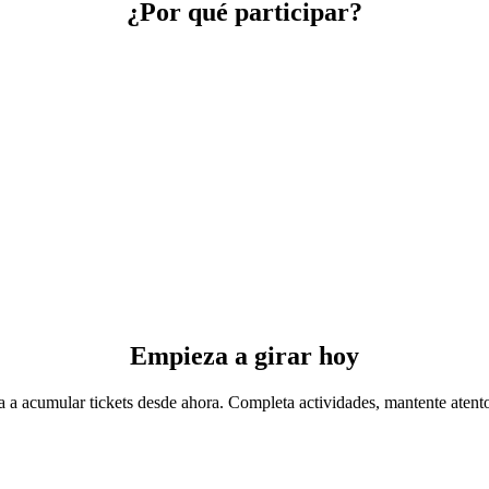
¿Por qué participar?
Empieza a girar hoy
umular tickets desde ahora. Completa actividades, mantente atento a 