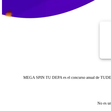
MEGA SPIN TU DEPA es el concurso anual de TUDEPA don
No es un