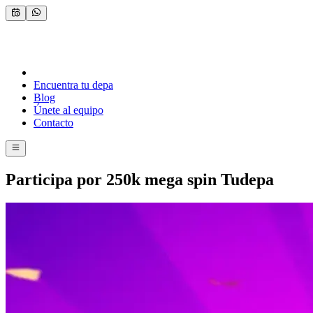
Encuentra tu depa
Blog
Únete al equipo
Contacto
Participa por 250k mega spin Tudepa