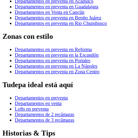
Departamentos en preventa en Acapulco
Departamentos en preventa en Guadalajara
Departamentos en Venta en Cancún
Departamentos en preventa en Benito Juárez
Departamentos en preventa en Rio Churubusco
Zonas con estilo
Departamentos en preventa en Reforma
Departamentos en preventa en la Escandón
Departamentos en preventa en Portales
Departamentos en preventa en La Nápoles
Departamentos en preventa en Zona Centro
Tudepa ideal está aquí
Departamentos en preventa
Departamentos en venta
Lofts en preventa
Departamentos de 2 recámaras
Departamentos de 3 recámaras
Historias & Tips