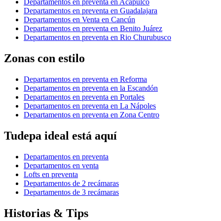
Departamentos en preventa en Acapulco
Departamentos en preventa en Guadalajara
Departamentos en Venta en Cancún
Departamentos en preventa en Benito Juárez
Departamentos en preventa en Rio Churubusco
Zonas con estilo
Departamentos en preventa en Reforma
Departamentos en preventa en la Escandón
Departamentos en preventa en Portales
Departamentos en preventa en La Nápoles
Departamentos en preventa en Zona Centro
Tudepa ideal está aquí
Departamentos en preventa
Departamentos en venta
Lofts en preventa
Departamentos de 2 recámaras
Departamentos de 3 recámaras
Historias & Tips