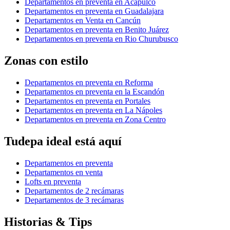
Departamentos en preventa en Acapulco
Departamentos en preventa en Guadalajara
Departamentos en Venta en Cancún
Departamentos en preventa en Benito Juárez
Departamentos en preventa en Rio Churubusco
Zonas con estilo
Departamentos en preventa en Reforma
Departamentos en preventa en la Escandón
Departamentos en preventa en Portales
Departamentos en preventa en La Nápoles
Departamentos en preventa en Zona Centro
Tudepa ideal está aquí
Departamentos en preventa
Departamentos en venta
Lofts en preventa
Departamentos de 2 recámaras
Departamentos de 3 recámaras
Historias & Tips