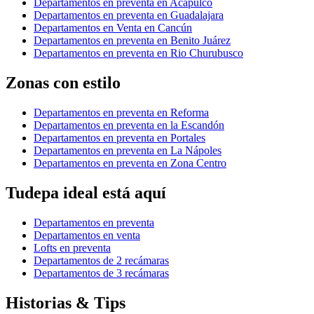
Departamentos en preventa en Acapulco
Departamentos en preventa en Guadalajara
Departamentos en Venta en Cancún
Departamentos en preventa en Benito Juárez
Departamentos en preventa en Rio Churubusco
Zonas con estilo
Departamentos en preventa en Reforma
Departamentos en preventa en la Escandón
Departamentos en preventa en Portales
Departamentos en preventa en La Nápoles
Departamentos en preventa en Zona Centro
Tudepa ideal está aquí
Departamentos en preventa
Departamentos en venta
Lofts en preventa
Departamentos de 2 recámaras
Departamentos de 3 recámaras
Historias & Tips