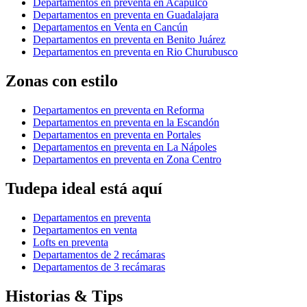
Departamentos en preventa en Acapulco
Departamentos en preventa en Guadalajara
Departamentos en Venta en Cancún
Departamentos en preventa en Benito Juárez
Departamentos en preventa en Rio Churubusco
Zonas con estilo
Departamentos en preventa en Reforma
Departamentos en preventa en la Escandón
Departamentos en preventa en Portales
Departamentos en preventa en La Nápoles
Departamentos en preventa en Zona Centro
Tudepa ideal está aquí
Departamentos en preventa
Departamentos en venta
Lofts en preventa
Departamentos de 2 recámaras
Departamentos de 3 recámaras
Historias & Tips