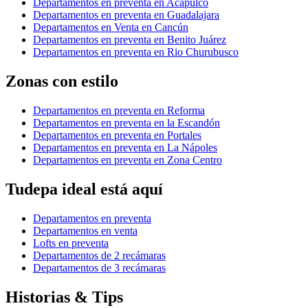
Departamentos en preventa en Acapulco
Departamentos en preventa en Guadalajara
Departamentos en Venta en Cancún
Departamentos en preventa en Benito Juárez
Departamentos en preventa en Rio Churubusco
Zonas con estilo
Departamentos en preventa en Reforma
Departamentos en preventa en la Escandón
Departamentos en preventa en Portales
Departamentos en preventa en La Nápoles
Departamentos en preventa en Zona Centro
Tudepa ideal está aquí
Departamentos en preventa
Departamentos en venta
Lofts en preventa
Departamentos de 2 recámaras
Departamentos de 3 recámaras
Historias & Tips