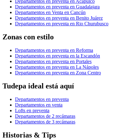
Departamentos en preventa en Acapulco
Departamentos en preventa en Guadalajara
Departamentos en Venta en Cancún
Departamentos en preventa en Benito Juárez
Departamentos en preventa en Rio Churubusco
Zonas con estilo
Departamentos en preventa en Reforma
Departamentos en preventa en la Escandón
Departamentos en preventa en Portales
Departamentos en preventa en La Nápoles
Departamentos en preventa en Zona Centro
Tudepa ideal está aquí
Departamentos en preventa
Departamentos en venta
Lofts en preventa
Departamentos de 2 recámaras
Departamentos de 3 recámaras
Historias & Tips