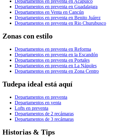
Departamentos en preventa en Acapulco
Departamentos en preventa en Guadalajara
Departamentos en Venta en Cancún
Departamentos en preventa en Benito Juárez
Departamentos en preventa en Rio Churubusco
Zonas con estilo
Departamentos en preventa en Reforma
Departamentos en preventa en la Escandón
Departamentos en preventa en Portales
Departamentos en preventa en La Nápoles
Departamentos en preventa en Zona Centro
Tudepa ideal está aquí
Departamentos en preventa
Departamentos en venta
Lofts en preventa
Departamentos de 2 recámaras
Departamentos de 3 recámaras
Historias & Tips