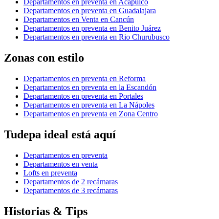
Departamentos en preventa en Acapulco
Departamentos en preventa en Guadalajara
Departamentos en Venta en Cancún
Departamentos en preventa en Benito Juárez
Departamentos en preventa en Rio Churubusco
Zonas con estilo
Departamentos en preventa en Reforma
Departamentos en preventa en la Escandón
Departamentos en preventa en Portales
Departamentos en preventa en La Nápoles
Departamentos en preventa en Zona Centro
Tudepa ideal está aquí
Departamentos en preventa
Departamentos en venta
Lofts en preventa
Departamentos de 2 recámaras
Departamentos de 3 recámaras
Historias & Tips