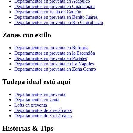
Departamentos en preventa en Acapulco
Departamentos en preventa en Guadalajara
Departamentos en Venta en Cancún
Departamentos en preventa en Benito Juárez
Departamentos en preventa en Rio Churubusco
Zonas con estilo
Departamentos en preventa en Reforma
Departamentos en preventa en la Escandón
Departamentos en preventa en Portales
Departamentos en preventa en La Nápoles
Departamentos en preventa en Zona Centro
Tudepa ideal está aquí
Departamentos en preventa
Departamentos en venta
Lofts en preventa
Departamentos de 2 recámaras
Departamentos de 3 recámaras
Historias & Tips