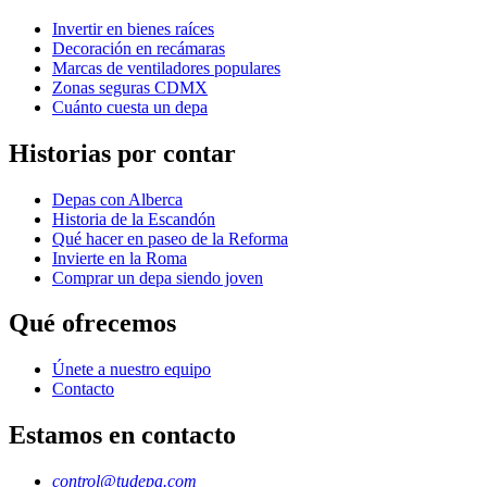
Invertir en bienes raíces
Decoración en recámaras
Marcas de ventiladores populares
Zonas seguras CDMX
Cuánto cuesta un depa
Historias por contar
Depas con Alberca
Historia de la Escandón
Qué hacer en paseo de la Reforma
Invierte en la Roma
Comprar un depa siendo joven
Qué ofrecemos
Únete a nuestro equipo
Contacto
Estamos en contacto
control@tudepa.com