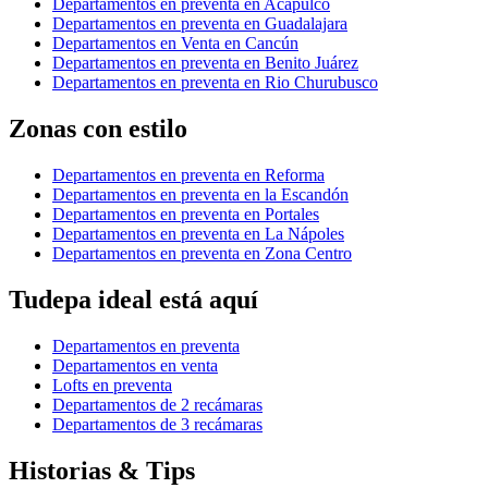
Departamentos en preventa en Acapulco
Departamentos en preventa en Guadalajara
Departamentos en Venta en Cancún
Departamentos en preventa en Benito Juárez
Departamentos en preventa en Rio Churubusco
Zonas con estilo
Departamentos en preventa en Reforma
Departamentos en preventa en la Escandón
Departamentos en preventa en Portales
Departamentos en preventa en La Nápoles
Departamentos en preventa en Zona Centro
Tudepa ideal está aquí
Departamentos en preventa
Departamentos en venta
Lofts en preventa
Departamentos de 2 recámaras
Departamentos de 3 recámaras
Historias & Tips