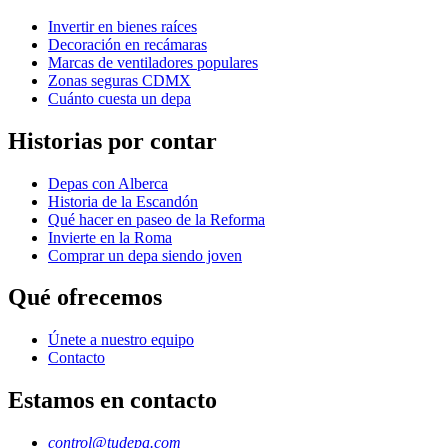
Invertir en bienes raíces
Decoración en recámaras
Marcas de ventiladores populares
Zonas seguras CDMX
Cuánto cuesta un depa
Historias por contar
Depas con Alberca
Historia de la Escandón
Qué hacer en paseo de la Reforma
Invierte en la Roma
Comprar un depa siendo joven
Qué ofrecemos
Únete a nuestro equipo
Contacto
Estamos en contacto
control@tudepa.com