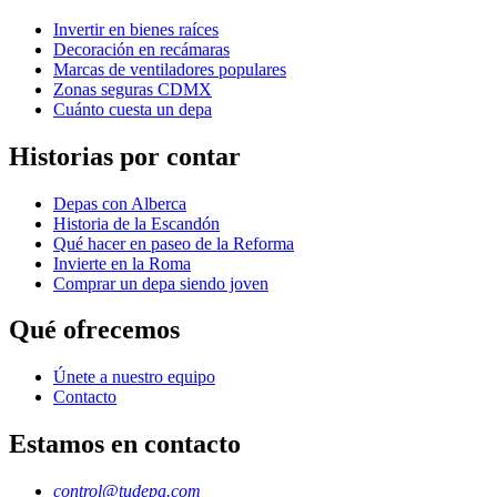
Invertir en bienes raíces
Decoración en recámaras
Marcas de ventiladores populares
Zonas seguras CDMX
Cuánto cuesta un depa
Historias por contar
Depas con Alberca
Historia de la Escandón
Qué hacer en paseo de la Reforma
Invierte en la Roma
Comprar un depa siendo joven
Qué ofrecemos
Únete a nuestro equipo
Contacto
Estamos en contacto
control@tudepa.com