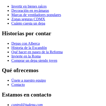
Invertir en bienes raíces
Decoración en recámaras
Marcas de ventiladores populares
Zonas seguras CDMX
Cuánto cuesta un depa
Historias por contar
Depas con Alberca
Historia de la Escandón
Qué hacer en paseo de la Reforma
Invierte en la Roma
Comprar un depa siendo joven
Qué ofrecemos
Únete a nuestro equipo
Contacto
Estamos en contacto
control@tudepa.com