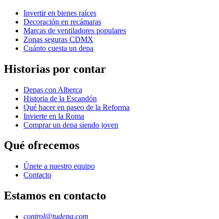
Invertir en bienes raíces
Decoración en recámaras
Marcas de ventiladores populares
Zonas seguras CDMX
Cuánto cuesta un depa
Historias por contar
Depas con Alberca
Historia de la Escandón
Qué hacer en paseo de la Reforma
Invierte en la Roma
Comprar un depa siendo joven
Qué ofrecemos
Únete a nuestro equipo
Contacto
Estamos en contacto
control@tudepa.com