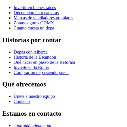
Invertir en bienes raíces
Decoración en recámaras
Marcas de ventiladores populares
Zonas seguras CDMX
Cuánto cuesta un depa
Historias por contar
Depas con Alberca
Historia de la Escandón
Qué hacer en paseo de la Reforma
Invierte en la Roma
Comprar un depa siendo joven
Qué ofrecemos
Únete a nuestro equipo
Contacto
Estamos en contacto
control@tudepa.com