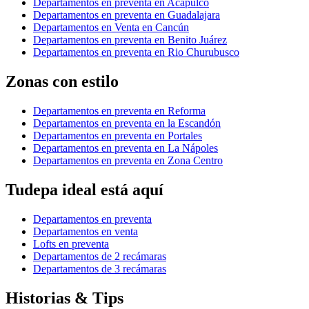
Departamentos en preventa en Acapulco
Departamentos en preventa en Guadalajara
Departamentos en Venta en Cancún
Departamentos en preventa en Benito Juárez
Departamentos en preventa en Rio Churubusco
Zonas con estilo
Departamentos en preventa en Reforma
Departamentos en preventa en la Escandón
Departamentos en preventa en Portales
Departamentos en preventa en La Nápoles
Departamentos en preventa en Zona Centro
Tudepa ideal está aquí
Departamentos en preventa
Departamentos en venta
Lofts en preventa
Departamentos de 2 recámaras
Departamentos de 3 recámaras
Historias & Tips