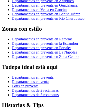
Departamentos en preventa en Acapulco
Departamentos en preventa en Guadalajara
Departamentos en Venta en Cancún
Departamentos en preventa en Benito Juárez
Departamentos en preventa en Rio Churubusco
Zonas con estilo
Departamentos en preventa en Reforma
Departamentos en preventa en la Escandón
Departamentos en preventa en Portales
Departamentos en preventa en La Nápoles
Departamentos en preventa en Zona Centro
Tudepa ideal está aquí
Departamentos en preventa
Departamentos en venta
Lofts en preventa
Departamentos de 2 recámaras
Departamentos de 3 recámaras
Historias & Tips