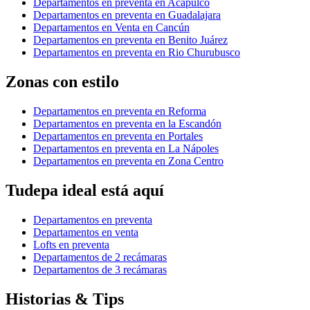
Departamentos en preventa en Acapulco
Departamentos en preventa en Guadalajara
Departamentos en Venta en Cancún
Departamentos en preventa en Benito Juárez
Departamentos en preventa en Rio Churubusco
Zonas con estilo
Departamentos en preventa en Reforma
Departamentos en preventa en la Escandón
Departamentos en preventa en Portales
Departamentos en preventa en La Nápoles
Departamentos en preventa en Zona Centro
Tudepa ideal está aquí
Departamentos en preventa
Departamentos en venta
Lofts en preventa
Departamentos de 2 recámaras
Departamentos de 3 recámaras
Historias & Tips