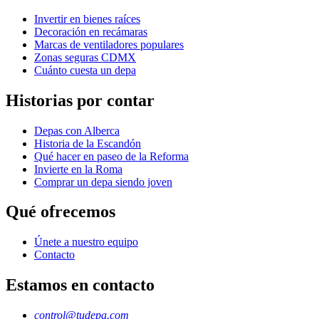
Invertir en bienes raíces
Decoración en recámaras
Marcas de ventiladores populares
Zonas seguras CDMX
Cuánto cuesta un depa
Historias por contar
Depas con Alberca
Historia de la Escandón
Qué hacer en paseo de la Reforma
Invierte en la Roma
Comprar un depa siendo joven
Qué ofrecemos
Únete a nuestro equipo
Contacto
Estamos en contacto
control@tudepa.com