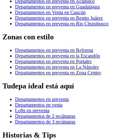
Departamentos en preventa en Acapulco
Departamentos en preventa en Guadalajara
Departamentos en Venta en Cancún
Departamentos en preventa en Benito Juárez
Departamentos en preventa en Rio Churubusco
Zonas con estilo
Departamentos en preventa en Reforma
Departamentos en preventa en la Escandón
Departamentos en preventa en Portales
Departamentos en preventa en La Nápoles
Departamentos en preventa en Zona Centro
Tudepa ideal está aquí
Departamentos en preventa
Departamentos en venta
Lofts en preventa
Departamentos de 2 recámaras
Departamentos de 3 recámaras
Historias & Tips