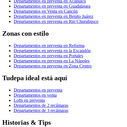
Departamentos en preventa en Acapulco
Departamentos en preventa en Guadalajara
Departamentos en Venta en Cancún
Departamentos en preventa en Benito Juárez
Departamentos en preventa en Rio Churubusco
Zonas con estilo
Departamentos en preventa en Reforma
Departamentos en preventa en la Escandón
Departamentos en preventa en Portales
Departamentos en preventa en La Nápoles
Departamentos en preventa en Zona Centro
Tudepa ideal está aquí
Departamentos en preventa
Departamentos en venta
Lofts en preventa
Departamentos de 2 recámaras
Departamentos de 3 recámaras
Historias & Tips