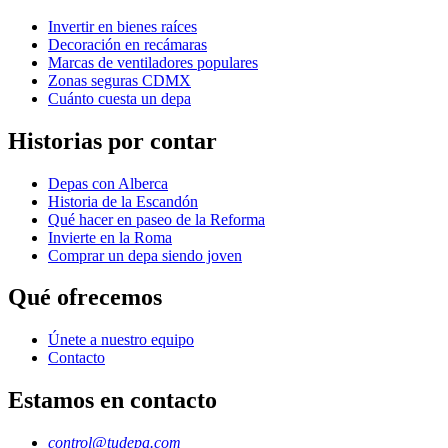
Invertir en bienes raíces
Decoración en recámaras
Marcas de ventiladores populares
Zonas seguras CDMX
Cuánto cuesta un depa
Historias por contar
Depas con Alberca
Historia de la Escandón
Qué hacer en paseo de la Reforma
Invierte en la Roma
Comprar un depa siendo joven
Qué ofrecemos
Únete a nuestro equipo
Contacto
Estamos en contacto
control@tudepa.com