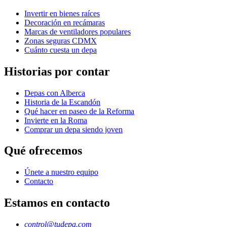
Invertir en bienes raíces
Decoración en recámaras
Marcas de ventiladores populares
Zonas seguras CDMX
Cuánto cuesta un depa
Historias por contar
Depas con Alberca
Historia de la Escandón
Qué hacer en paseo de la Reforma
Invierte en la Roma
Comprar un depa siendo joven
Qué ofrecemos
Únete a nuestro equipo
Contacto
Estamos en contacto
control@tudepa.com