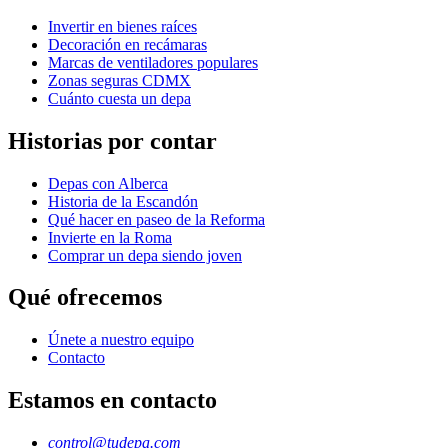
Invertir en bienes raíces
Decoración en recámaras
Marcas de ventiladores populares
Zonas seguras CDMX
Cuánto cuesta un depa
Historias por contar
Depas con Alberca
Historia de la Escandón
Qué hacer en paseo de la Reforma
Invierte en la Roma
Comprar un depa siendo joven
Qué ofrecemos
Únete a nuestro equipo
Contacto
Estamos en contacto
control@tudepa.com