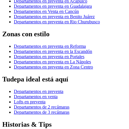
Departamentos en preventa en Acapulco
Departamentos en preventa en Guadalajara
Departamentos en Venta en Cancún
Departamentos en preventa en Benito Juárez
Departamentos en preventa en Rio Churubusco
Zonas con estilo
Departamentos en preventa en Reforma
Departamentos en preventa en la Escandón
Departamentos en preventa en Portales
Departamentos en preventa en La Nápoles
Departamentos en preventa en Zona Centro
Tudepa ideal está aquí
Departamentos en preventa
Departamentos en venta
Lofts en preventa
Departamentos de 2 recámaras
Departamentos de 3 recámaras
Historias & Tips