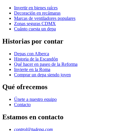
Invertir en bienes raíces
Decoración en recámaras
Marcas de ventiladores populares
Zonas seguras CDMX
Cuánto cuesta un depa
Historias por contar
Depas con Alberca
Historia de la Escandón
Qué hacer en paseo de la Reforma
Invierte en la Roma
Comprar un depa siendo joven
Qué ofrecemos
Únete a nuestro equipo
Contacto
Estamos en contacto
control@tudepa.com