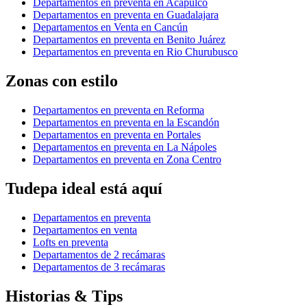
Departamentos en preventa en Acapulco
Departamentos en preventa en Guadalajara
Departamentos en Venta en Cancún
Departamentos en preventa en Benito Juárez
Departamentos en preventa en Rio Churubusco
Zonas con estilo
Departamentos en preventa en Reforma
Departamentos en preventa en la Escandón
Departamentos en preventa en Portales
Departamentos en preventa en La Nápoles
Departamentos en preventa en Zona Centro
Tudepa ideal está aquí
Departamentos en preventa
Departamentos en venta
Lofts en preventa
Departamentos de 2 recámaras
Departamentos de 3 recámaras
Historias & Tips