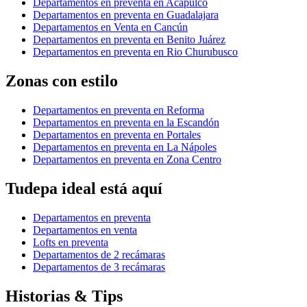
Departamentos en preventa en Acapulco
Departamentos en preventa en Guadalajara
Departamentos en Venta en Cancún
Departamentos en preventa en Benito Juárez
Departamentos en preventa en Rio Churubusco
Zonas con estilo
Departamentos en preventa en Reforma
Departamentos en preventa en la Escandón
Departamentos en preventa en Portales
Departamentos en preventa en La Nápoles
Departamentos en preventa en Zona Centro
Tudepa ideal está aquí
Departamentos en preventa
Departamentos en venta
Lofts en preventa
Departamentos de 2 recámaras
Departamentos de 3 recámaras
Historias & Tips