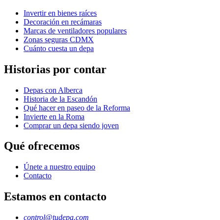
Invertir en bienes raíces
Decoración en recámaras
Marcas de ventiladores populares
Zonas seguras CDMX
Cuánto cuesta un depa
Historias por contar
Depas con Alberca
Historia de la Escandón
Qué hacer en paseo de la Reforma
Invierte en la Roma
Comprar un depa siendo joven
Qué ofrecemos
Únete a nuestro equipo
Contacto
Estamos en contacto
control@tudepa.com