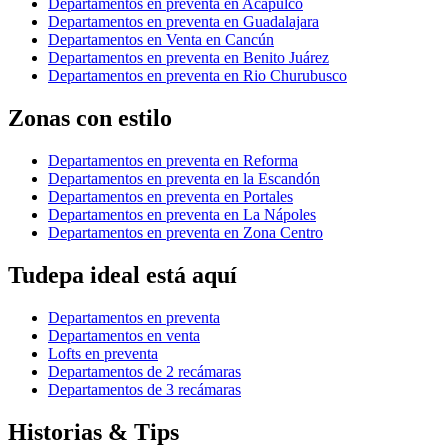
Departamentos en preventa en Acapulco
Departamentos en preventa en Guadalajara
Departamentos en Venta en Cancún
Departamentos en preventa en Benito Juárez
Departamentos en preventa en Rio Churubusco
Zonas con estilo
Departamentos en preventa en Reforma
Departamentos en preventa en la Escandón
Departamentos en preventa en Portales
Departamentos en preventa en La Nápoles
Departamentos en preventa en Zona Centro
Tudepa ideal está aquí
Departamentos en preventa
Departamentos en venta
Lofts en preventa
Departamentos de 2 recámaras
Departamentos de 3 recámaras
Historias & Tips