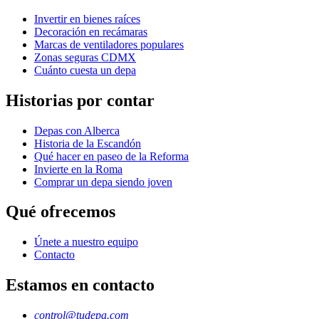
Invertir en bienes raíces
Decoración en recámaras
Marcas de ventiladores populares
Zonas seguras CDMX
Cuánto cuesta un depa
Historias por contar
Depas con Alberca
Historia de la Escandón
Qué hacer en paseo de la Reforma
Invierte en la Roma
Comprar un depa siendo joven
Qué ofrecemos
Únete a nuestro equipo
Contacto
Estamos en contacto
control@tudepa.com