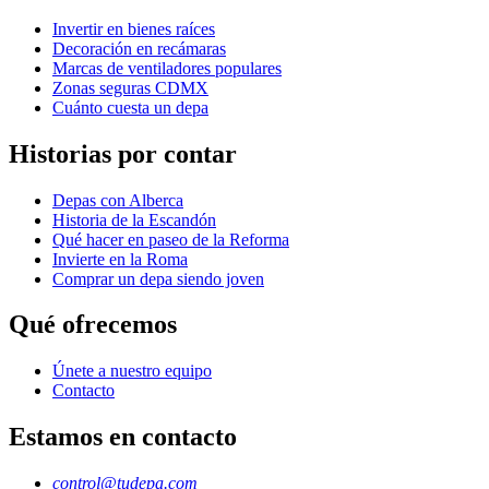
Invertir en bienes raíces
Decoración en recámaras
Marcas de ventiladores populares
Zonas seguras CDMX
Cuánto cuesta un depa
Historias por contar
Depas con Alberca
Historia de la Escandón
Qué hacer en paseo de la Reforma
Invierte en la Roma
Comprar un depa siendo joven
Qué ofrecemos
Únete a nuestro equipo
Contacto
Estamos en contacto
control@tudepa.com