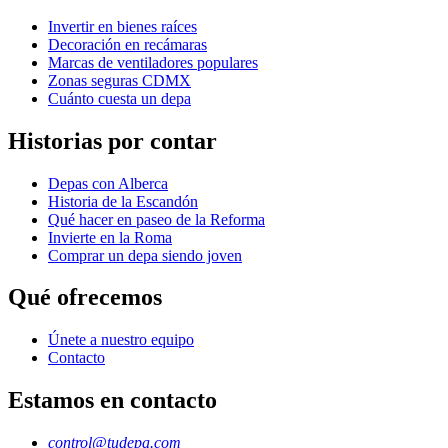
Invertir en bienes raíces
Decoración en recámaras
Marcas de ventiladores populares
Zonas seguras CDMX
Cuánto cuesta un depa
Historias por contar
Depas con Alberca
Historia de la Escandón
Qué hacer en paseo de la Reforma
Invierte en la Roma
Comprar un depa siendo joven
Qué ofrecemos
Únete a nuestro equipo
Contacto
Estamos en contacto
control@tudepa.com