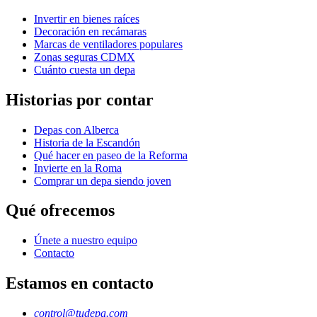
Invertir en bienes raíces
Decoración en recámaras
Marcas de ventiladores populares
Zonas seguras CDMX
Cuánto cuesta un depa
Historias por contar
Depas con Alberca
Historia de la Escandón
Qué hacer en paseo de la Reforma
Invierte en la Roma
Comprar un depa siendo joven
Qué ofrecemos
Únete a nuestro equipo
Contacto
Estamos en contacto
control@tudepa.com