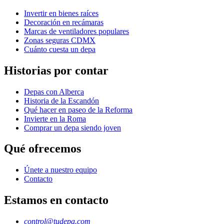
Invertir en bienes raíces
Decoración en recámaras
Marcas de ventiladores populares
Zonas seguras CDMX
Cuánto cuesta un depa
Historias por contar
Depas con Alberca
Historia de la Escandón
Qué hacer en paseo de la Reforma
Invierte en la Roma
Comprar un depa siendo joven
Qué ofrecemos
Únete a nuestro equipo
Contacto
Estamos en contacto
control@tudepa.com