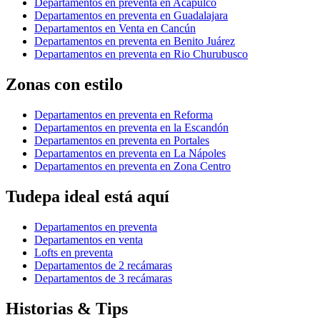
Departamentos en preventa en Acapulco
Departamentos en preventa en Guadalajara
Departamentos en Venta en Cancún
Departamentos en preventa en Benito Juárez
Departamentos en preventa en Rio Churubusco
Zonas con estilo
Departamentos en preventa en Reforma
Departamentos en preventa en la Escandón
Departamentos en preventa en Portales
Departamentos en preventa en La Nápoles
Departamentos en preventa en Zona Centro
Tudepa ideal está aquí
Departamentos en preventa
Departamentos en venta
Lofts en preventa
Departamentos de 2 recámaras
Departamentos de 3 recámaras
Historias & Tips