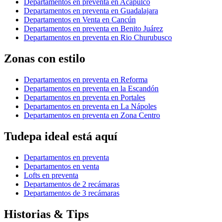
Departamentos en preventa en Acapulco
Departamentos en preventa en Guadalajara
Departamentos en Venta en Cancún
Departamentos en preventa en Benito Juárez
Departamentos en preventa en Rio Churubusco
Zonas con estilo
Departamentos en preventa en Reforma
Departamentos en preventa en la Escandón
Departamentos en preventa en Portales
Departamentos en preventa en La Nápoles
Departamentos en preventa en Zona Centro
Tudepa ideal está aquí
Departamentos en preventa
Departamentos en venta
Lofts en preventa
Departamentos de 2 recámaras
Departamentos de 3 recámaras
Historias & Tips