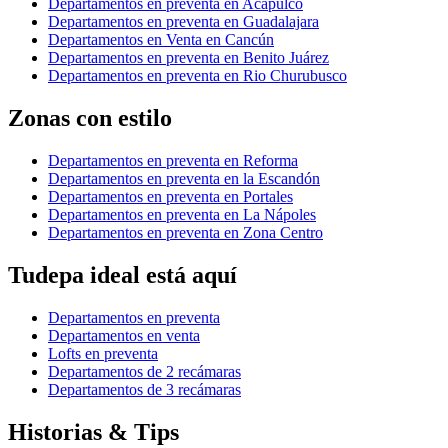
Departamentos en preventa en Acapulco
Departamentos en preventa en Guadalajara
Departamentos en Venta en Cancún
Departamentos en preventa en Benito Juárez
Departamentos en preventa en Rio Churubusco
Zonas con estilo
Departamentos en preventa en Reforma
Departamentos en preventa en la Escandón
Departamentos en preventa en Portales
Departamentos en preventa en La Nápoles
Departamentos en preventa en Zona Centro
Tudepa ideal está aquí
Departamentos en preventa
Departamentos en venta
Lofts en preventa
Departamentos de 2 recámaras
Departamentos de 3 recámaras
Historias & Tips