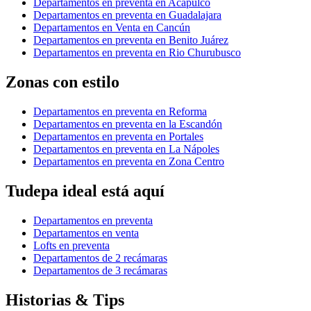
Departamentos en preventa en Acapulco
Departamentos en preventa en Guadalajara
Departamentos en Venta en Cancún
Departamentos en preventa en Benito Juárez
Departamentos en preventa en Rio Churubusco
Zonas con estilo
Departamentos en preventa en Reforma
Departamentos en preventa en la Escandón
Departamentos en preventa en Portales
Departamentos en preventa en La Nápoles
Departamentos en preventa en Zona Centro
Tudepa ideal está aquí
Departamentos en preventa
Departamentos en venta
Lofts en preventa
Departamentos de 2 recámaras
Departamentos de 3 recámaras
Historias & Tips