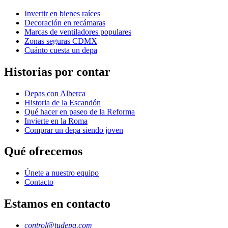
Invertir en bienes raíces
Decoración en recámaras
Marcas de ventiladores populares
Zonas seguras CDMX
Cuánto cuesta un depa
Historias por contar
Depas con Alberca
Historia de la Escandón
Qué hacer en paseo de la Reforma
Invierte en la Roma
Comprar un depa siendo joven
Qué ofrecemos
Únete a nuestro equipo
Contacto
Estamos en contacto
control@tudepa.com