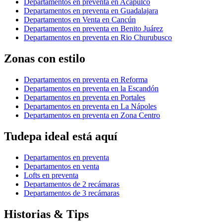
Departamentos en preventa en Acapulco
Departamentos en preventa en Guadalajara
Departamentos en Venta en Cancún
Departamentos en preventa en Benito Juárez
Departamentos en preventa en Rio Churubusco
Zonas con estilo
Departamentos en preventa en Reforma
Departamentos en preventa en la Escandón
Departamentos en preventa en Portales
Departamentos en preventa en La Nápoles
Departamentos en preventa en Zona Centro
Tudepa ideal está aquí
Departamentos en preventa
Departamentos en venta
Lofts en preventa
Departamentos de 2 recámaras
Departamentos de 3 recámaras
Historias & Tips