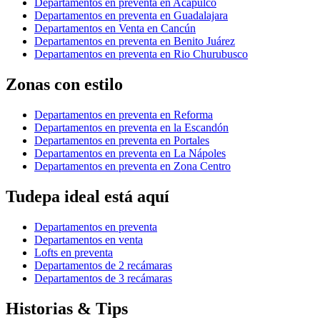
Departamentos en preventa en Acapulco
Departamentos en preventa en Guadalajara
Departamentos en Venta en Cancún
Departamentos en preventa en Benito Juárez
Departamentos en preventa en Rio Churubusco
Zonas con estilo
Departamentos en preventa en Reforma
Departamentos en preventa en la Escandón
Departamentos en preventa en Portales
Departamentos en preventa en La Nápoles
Departamentos en preventa en Zona Centro
Tudepa ideal está aquí
Departamentos en preventa
Departamentos en venta
Lofts en preventa
Departamentos de 2 recámaras
Departamentos de 3 recámaras
Historias & Tips