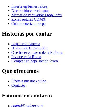
Invertir en bienes raíces
Decoración en recámaras
Marcas de ventiladores populares
Zonas seguras CDMX
Cuánto cuesta un depa
Historias por contar
Depas con Alberca
Historia de la Escandón
Qué hacer en paseo de la Reforma
Invierte en la Roma
Comprar un depa siendo joven
Qué ofrecemos
Únete a nuestro equipo
Contacto
Estamos en contacto
control@tudepa.com