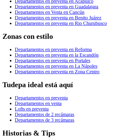
Departamentos en preventa en Acapulco
Departamentos en preventa en Guadalajara
Departamentos en Venta en Cancún
Departamentos en preventa en Benito Juárez
Departamentos en preventa en Rio Churubusco
Zonas con estilo
Departamentos en preventa en Reforma
Departamentos en preventa en la Escandón
Departamentos en preventa en Portales
Departamentos en preventa en La Nápoles
Departamentos en preventa en Zona Centro
Tudepa ideal está aquí
Departamentos en preventa
Departamentos en venta
Lofts en preventa
Departamentos de 2 recámaras
Departamentos de 3 recámaras
Historias & Tips