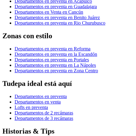
Departamentos en preventa en Acapulco
Departamentos en preventa en Guadalajara
Departamentos en Venta en Cancún
Departamentos en preventa en Benito Juárez
Departamentos en preventa en Rio Churubusco
Zonas con estilo
Departamentos en preventa en Reforma
Departamentos en preventa en la Escandón
Departamentos en preventa en Portales
Departamentos en preventa en La Nápoles
Departamentos en preventa en Zona Centro
Tudepa ideal está aquí
Departamentos en preventa
Departamentos en venta
Lofts en preventa
Departamentos de 2 recámaras
Departamentos de 3 recámaras
Historias & Tips