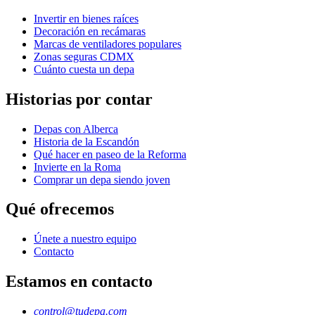
Invertir en bienes raíces
Decoración en recámaras
Marcas de ventiladores populares
Zonas seguras CDMX
Cuánto cuesta un depa
Historias por contar
Depas con Alberca
Historia de la Escandón
Qué hacer en paseo de la Reforma
Invierte en la Roma
Comprar un depa siendo joven
Qué ofrecemos
Únete a nuestro equipo
Contacto
Estamos en contacto
control@tudepa.com