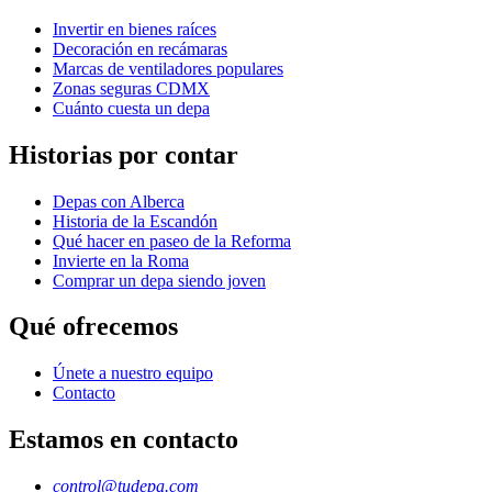
Invertir en bienes raíces
Decoración en recámaras
Marcas de ventiladores populares
Zonas seguras CDMX
Cuánto cuesta un depa
Historias por contar
Depas con Alberca
Historia de la Escandón
Qué hacer en paseo de la Reforma
Invierte en la Roma
Comprar un depa siendo joven
Qué ofrecemos
Únete a nuestro equipo
Contacto
Estamos en contacto
control@tudepa.com