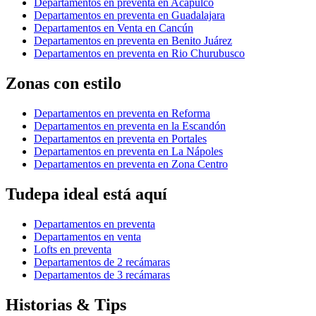
Departamentos en preventa en Acapulco
Departamentos en preventa en Guadalajara
Departamentos en Venta en Cancún
Departamentos en preventa en Benito Juárez
Departamentos en preventa en Rio Churubusco
Zonas con estilo
Departamentos en preventa en Reforma
Departamentos en preventa en la Escandón
Departamentos en preventa en Portales
Departamentos en preventa en La Nápoles
Departamentos en preventa en Zona Centro
Tudepa ideal está aquí
Departamentos en preventa
Departamentos en venta
Lofts en preventa
Departamentos de 2 recámaras
Departamentos de 3 recámaras
Historias & Tips