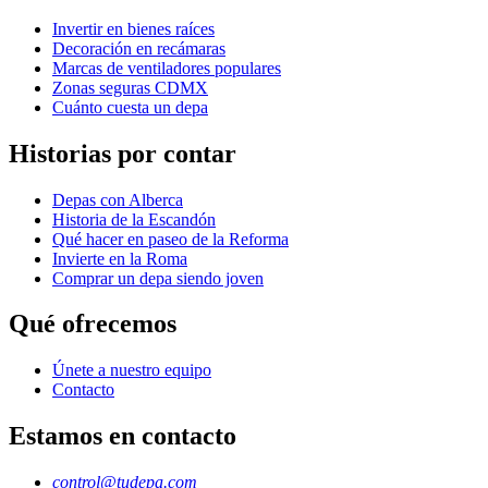
Invertir en bienes raíces
Decoración en recámaras
Marcas de ventiladores populares
Zonas seguras CDMX
Cuánto cuesta un depa
Historias por contar
Depas con Alberca
Historia de la Escandón
Qué hacer en paseo de la Reforma
Invierte en la Roma
Comprar un depa siendo joven
Qué ofrecemos
Únete a nuestro equipo
Contacto
Estamos en contacto
control@tudepa.com