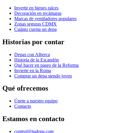
Invertir en bienes raíces
Decoración en recámaras
Marcas de ventiladores populares
Zonas seguras CDMX
Cuánto cuesta un depa
Historias por contar
Depas con Alberca
Historia de la Escandón
Qué hacer en paseo de la Reforma
Invierte en la Roma
Comprar un depa siendo joven
Qué ofrecemos
Únete a nuestro equipo
Contacto
Estamos en contacto
control@tudepa.com